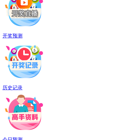
开奖预测
历史记录
今日预测