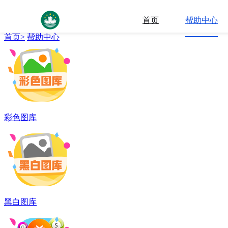
帮助中心
首页
帮助中心
HELP CENTER
首页>
帮助中心
彩色图库
黑白图库