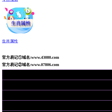
生肖属性
官方易记①域名:
www.
43080
.com
官方易记②域名:
www.
07806
.com