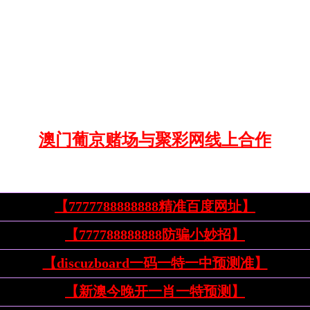
澳门葡京赌场与聚彩网线上合作
【7777788888888精准百度网址】
【777788888888防骗小妙招】
【discuzboard一码一特一中预测准】
【新澳今晚开一肖一特预测】